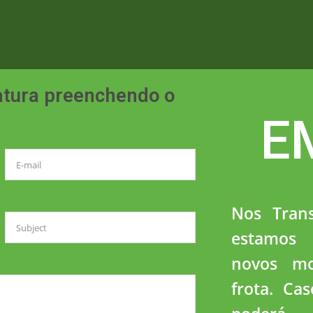
atura preenchendo o
E
Nos Tran
estamos 
novos mo
frota. Ca